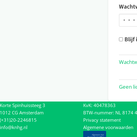
Wacht
Blijf
Wachtw
Geen li
Korte Spinhuissteeg 3
KvK: 40478363
1012 CG Amsterdam
BTW-nummer: NL 8174 4
(+31)20-2246815
Privacy statement
info@knhg.nl
Algemene voorwaarden