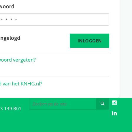
woord
 ingelogd
oord vergeten?
d van het KNHG.nl?
3 149 B01