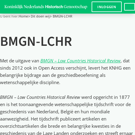
LANG
INLOGGEN
U bent hier:
Home
Dit doen wij
BMGN-LCHR
BMGN-LCHR
Met de uitgave van
BMGN – Low Countries Historical Review
, dat
sinds 2012 ook in Open Access verschijnt, levert het KNHG een
belangrijke bijdrage aan de geschiedbeoefening als
wetenschappelijke discipline.
BMGN – Low Countries Historical Review
werd opgericht in 1877
en is het toonaangevende wetenschappelijke tijdschrift voor de
geschiedenis van Nederland, België en hun mondiale
aanwezigheid. Het tijdschrift publiceert artikelen en
overzichtsartikelen die brede en belangrijke kwesties in de
geschiedenis van de Lage Landen onderzoeken en streeft ernaar