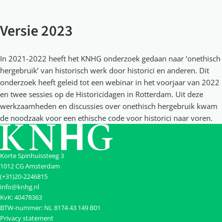
Versie 2023
In 2021-2022 heeft het KNHG onderzoek gedaan naar ‘onethisch
hergebruik’ van historisch werk door historici en anderen. Dit
onderzoek heeft geleid tot een webinar in het voorjaar van 2022
en twee sessies op de Historicidagen in Rotterdam. Uit deze
werkzaamheden en discussies over onethisch hergebruik kwam
de noodzaak voor een ethische code voor historici naar voren.
Korte Spinhuissteeg 3
1012 CG Amsterdam
(+31)20-2246815
info@knhg.nl
KvK: 40478363
BTW-nummer: NL 8174 43 149 B01
Privacy statement